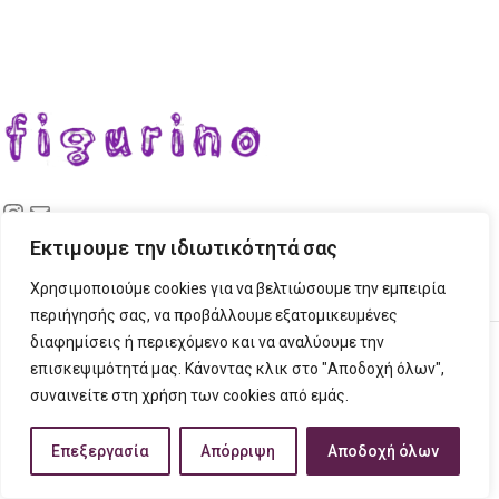
Εκτιμουμε την ιδιωτικότητά σας
ΣΤΟΙΧΕΙΑ ΕΠΙΚΟΙΝΩΝΙΑΣ
Χρησιμοποιούμε cookies για να βελτιώσουμε την εμπειρία
ΠΛΗΡΟΦΟΡΙΕΣ
περιήγησής σας, να προβάλλουμε εξατομικευμένες
FIGURINO
2023 CREATED BY
Tech Place
Creative Ideas Creative Solutions.
διαφημίσεις ή περιεχόμενο και να αναλύουμε την
επισκεψιμότητά μας. Κάνοντας κλικ στο "Αποδοχή όλων",
συναινείτε στη χρήση των cookies από εμάς.
Επεξεργασία
Απόρριψη
Αποδοχή όλων
τάστημα
ίστα επιθυμιών
Ο λογαριασμός μου
Καλάθι