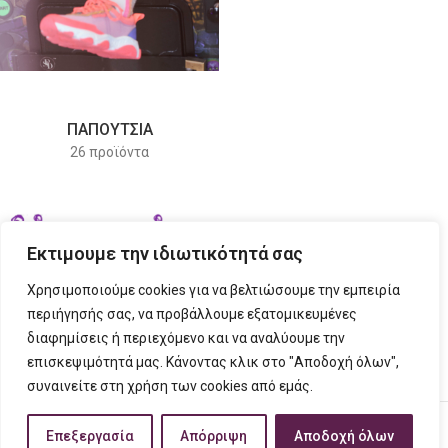
ΠΑΠΟΎΤΣΙΑ
26 προϊόντα
Εκτιμουμε την ιδιωτικότητά σας
Χρησιμοποιούμε cookies για να βελτιώσουμε την εμπειρία
περιήγησής σας, να προβάλλουμε εξατομικευμένες
διαφημίσεις ή περιεχόμενο και να αναλύουμε την
ΣΤΟΙΧΕΙΑ ΕΠΙΚΟΙΝΩΝΙΑΣ
επισκεψιμότητά μας. Κάνοντας κλικ στο "Αποδοχή όλων",
συναινείτε στη χρήση των cookies από εμάς.
ΠΛΗΡΟΦΟΡΙΕΣ
FIGURINO
2023 CREATED BY
Tech Place
Creative Ideas Creative Solutions.
Επεξεργασία
Απόρριψη
Αποδοχή όλων