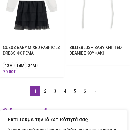
GUESS BABY MIXED FABRIC LS
BILLIEBLUSH BABY KNITTED
DRESS ΦΟΡΕΜΑ
BEANIE ΣΚΟΥΦΑΚΙ
12Μ
18Μ
24Μ
70.00
€
1
2
3
4
5
6
→
Εκτιμουμε την ιδιωτικότητά σας