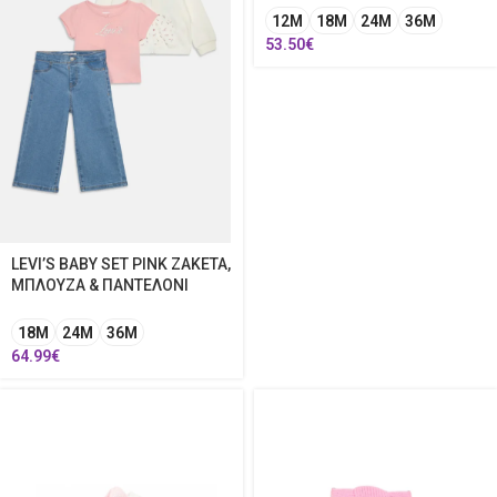
12Μ
18Μ
24Μ
36M
53.50
€
LEVI’S BABY SET PINK ΖΑΚΕΤΑ,
ΜΠΛΟΥΖΑ & ΠΑΝΤΕΛΟΝΙ
18Μ
24Μ
36M
64.99
€