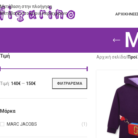
Μετάβαση στην πλοήγηση
Μετάβαση στο κύριο περιεχόμενο
ΑΡΧΙΚΗ
ΝΕΕ
M
Τιμή
Αρχική σελίδα
/
Προϊ
Τιμή:
140€
—
150€
ΦΙΛΤΡΆΡΙΣΜΑ
Μάρκα
MARC JACOBS
(1)