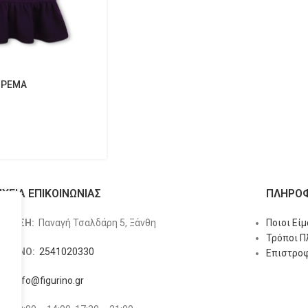
ΟΡΕΜΑ
ΙΧΕΙΑ ΕΠΙΚΟΙΝΩΝΙΑΣ
ΠΛΗΡΟΦ
ΥΘΥΝΣΗ:
Παναγή Τσαλδάρη 5, Ξάνθη
Ποιοι Εί
Τρόποι 
ΕΦΩΝΟ:
2541020330
Επιστροφ
L:
info@figurino.gr