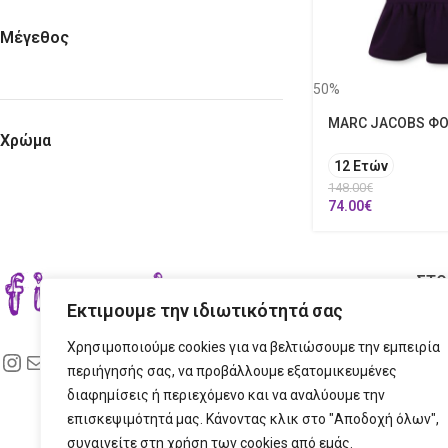
Μέγεθος
50%
MARC JACOBS Φ
Χρώμα
12 Ετών
148.00
€
74.00
€
ΣΤΟ
Εκτιμουμε την ιδιωτικότητά σας
ΔΙΕ
Χρησιμοποιούμε cookies για να βελτιώσουμε την εμπειρία
ΤΗΛ
περιήγησής σας, να προβάλλουμε εξατομικευμένες
διαφημίσεις ή περιεχόμενο και να αναλύουμε την
EMAI
επισκεψιμότητά μας. Κάνοντας κλικ στο "Αποδοχή όλων",
συναινείτε στη χρήση των cookies από εμάς.