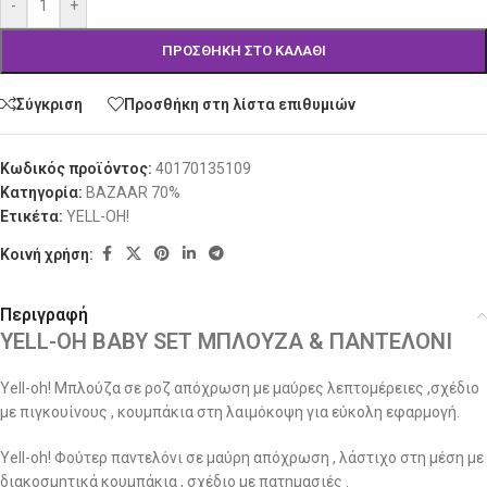
-
+
ΠΡΟΣΘΉΚΗ ΣΤΟ ΚΑΛΆΘΙ
Σύγκριση
Προσθήκη στη λίστα επιθυμιών
Κωδικός προϊόντος:
40170135109
Κατηγορία:
BAZAAR 70%
Ετικέτα:
YELL-OH!
Κοινή χρήση:
Περιγραφή
YELL-OH BABY SET ΜΠΛΟΥΖΑ & ΠΑΝΤΕΛΟΝΙ
Yell-oh! Μπλούζα σε ροζ απόχρωση με μαύρες λεπτομέρειες ,σχέδιο
με πιγκουίνους , κουμπάκια στη λαιμόκοψη για εύκολη εφαρμογή.
Yell-oh! Φούτερ παντελόνι σε μαύρη απόχρωση , λάστιχο στη μέση με
διακοσμητικά κουμπάκια , σχέδιο με πατημασιές .