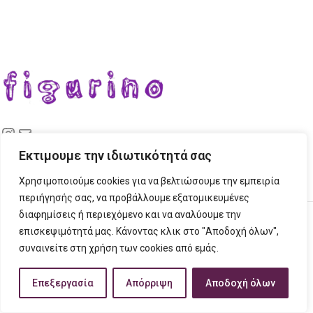
Εκτιμουμε την ιδιωτικότητά σας
ΣΤΟΙΧΕΙΑ ΕΠΙΚΟΙΝΩΝΙΑΣ
Χρησιμοποιούμε cookies για να βελτιώσουμε την εμπειρία
ΠΛΗΡΟΦΟΡΙΕΣ
περιήγησής σας, να προβάλλουμε εξατομικευμένες
FIGURINO
2023 CREATED BY
Tech Place
Creative Ideas Creative Solutions.
διαφημίσεις ή περιεχόμενο και να αναλύουμε την
επισκεψιμότητά μας. Κάνοντας κλικ στο "Αποδοχή όλων",
συναινείτε στη χρήση των cookies από εμάς.
Επεξεργασία
Απόρριψη
Αποδοχή όλων
ατάστημα
Πλαϊνή γραμμή
Λίστα επιθυμιών
Ο λογαριασμός μου
Καλάθι