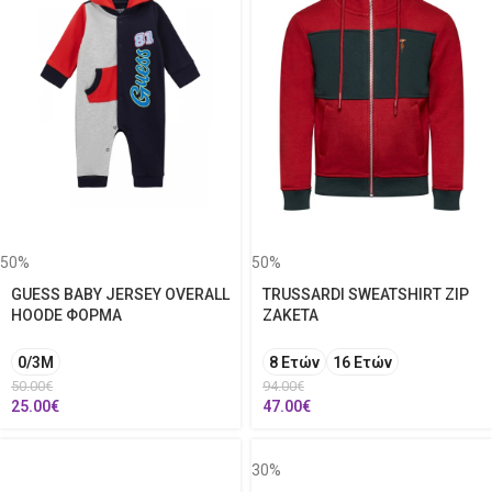
50%
50%
GUESS BABY JERSEY OVERALL
TRUSSARDI SWEATSHIRT ZIP
HOODE ΦΟΡΜΑ
ΖΑΚΕΤΑ
0/3M
8 Ετών
16 Ετών
50.00
€
94.00
€
25.00
€
47.00
€
30%