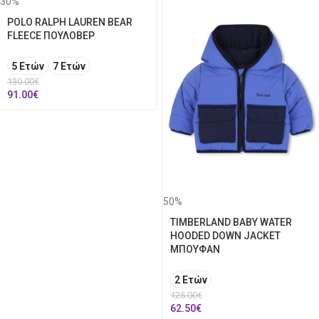
30%
POLO RALPH LAUREN BEAR
FLEECE ΠΟΥΛΟΒΕΡ
5 Ετών
7 Ετών
130.00
€
91.00
€
50%
TIMBERLAND BABY WATER
HOODED DOWN JACKET
ΜΠΟΥΦΑΝ
2 Ετών
125.00
€
62.50
€