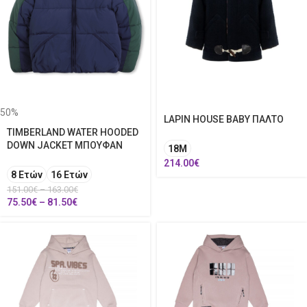
50%
LAPIN HOUSE BABY ΠΑΛΤΟ
TIMBERLAND WATER HOODED
DOWN JACKET ΜΠΟΥΦΑΝ
18Μ
214.00
€
8 Ετών
16 Ετών
151.00
€
–
163.00
€
75.50
€
–
81.50
€