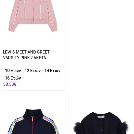
LEVI’S MEET AND GREET
VARSITY PINK ΖΑΚΕΤΑ
10 Ετών
12 Ετών
14 Ετών
16 Ετών
58.50
€