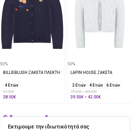
50%
50%
BILLIEBLUSH ΖΑΚΕΤΑ ΠΛΕΚΤΗ
LAPIN HOUSE ΖΑΚΕΤΑ
4 Ετών
2 Ετών
4 Ετών
6 Ετών
57.00
€
79.00
€
–
84.00
€
28.50
€
39.50
€
–
42.00
€
Εκτιμουμε την ιδιωτικότητά σας