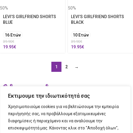
50%
50%
LEVI’S GIRLFRIEND SHORTS
LEVI’S GIRLFRIEND SHORTS
BLUE
BLACK
16 Ετών
10 Ετών
39.90
€
39.90
€
19.95
€
19.95
€
1
2
→
Εκτιμουμε την ιδιωτικότητά σας
Χρησιμοποιούμε cookies για να βελτιώσουμε την εμπειρία
περιήγησής σας, να προβάλλουμε εξατομικευμένες
διαφημίσεις ή περιεχόμενο και να αναλύουμε την
ΣΤΟΙΧΕΙΑ ΕΠΙΚΟΙΝΩΝΙΑΣ
επισκεψιμότητά μας. Κάνοντας κλικ στο "Αποδοχή όλων",