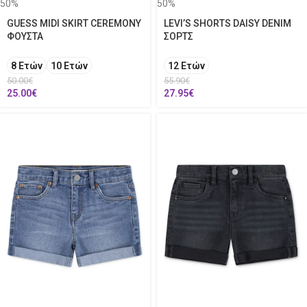
50%
50%
GUESS MIDI SKIRT CEREMONY
LEVI’S SHORTS DAISY DENIM
ΦΟΥΣΤΑ
ΣΟΡΤΣ
8 Ετών
10 Ετών
12 Ετών
50.00
€
55.90
€
25.00
€
27.95
€