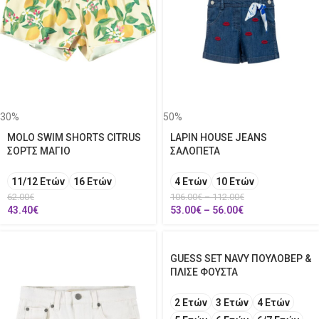
30%
50%
MOLO SWIM SHORTS CITRUS
LAPIN HOUSE JEANS
ΣΟΡΤΣ ΜΑΓΙΟ
ΣΑΛΟΠΕΤΑ
11/12 Ετών
16 Ετών
4 Ετών
10 Ετών
62.00
€
106.00
€
–
112.00
€
43.40
€
53.00
€
–
56.00
€
GUESS SET NAVY ΠΟΥΛΟΒΕΡ &
ΠΛΙΣΕ ΦΟΥΣΤΑ
2 Ετών
3 Ετών
4 Ετών