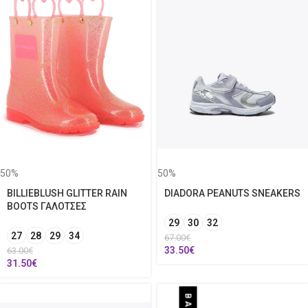
50%
50%
BILLIEBLUSH GLITTER RAIN
DIADORA PEANUTS SNEAKERS
BOOTS ΓΑΛΟΤΣΕΣ
29
30
32
27
28
29
34
67.00
€
33.50
€
63.00
€
31.50
€