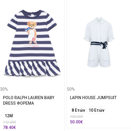
30%
50%
POLO RALPH LAUREN BABY
LAPIN HOUSE JUMPSUIT
DRESS ΦΟΡΕΜΑ
8 Ετών
10 Ετών
12Μ
100.00
€
50.00
€
112.00
€
78.40
€