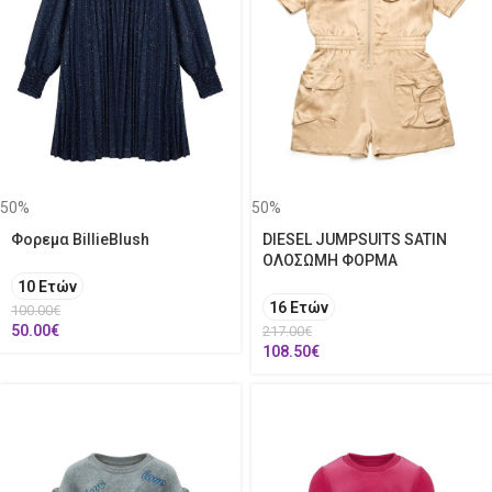
50%
50%
Φορεμα BillieBlush
DIESEL JUMPSUITS SATIN
ΟΛΟΣΩΜΗ ΦΟΡΜΑ
10 Ετών
16 Ετών
100.00
€
50.00
€
217.00
€
108.50
€