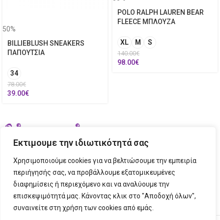
POLO RALPH LAUREN BEAR
FLEECE ΜΠΛΟΥΖΑ
50%
XL
M
S
BILLIEBLUSH SNEAKERS
ΠΑΠΟΥΤΣΙΑ
140.00
€
98.00
€
34
78.00
€
39.00
€
Εκτιμουμε την ιδιωτικότητά σας
Χρησιμοποιούμε cookies για να βελτιώσουμε την εμπειρία
περιήγησής σας, να προβάλλουμε εξατομικευμένες
διαφημίσεις ή περιεχόμενο και να αναλύουμε την
ΣΤΟΙΧΕΙΑ ΕΠΙΚΟΙΝΩΝΙΑΣ
επισκεψιμότητά μας. Κάνοντας κλικ στο "Αποδοχή όλων",
συναινείτε στη χρήση των cookies από εμάς.
ΠΛΗΡΟΦΟΡΙΕΣ