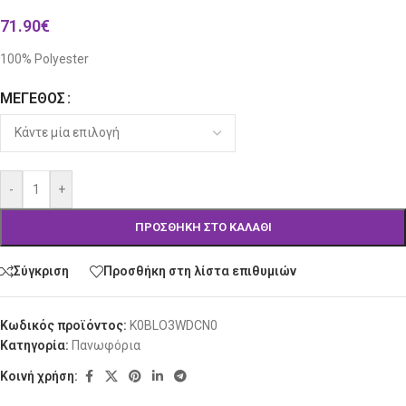
71.90
€
100% Polyester
ΜΈΓΕΘΟΣ
Alternative:
-
+
ΠΡΟΣΘΉΚΗ ΣΤΟ ΚΑΛΆΘΙ
Σύγκριση
Προσθήκη στη λίστα επιθυμιών
Κωδικός προϊόντος:
K0BLO3WDCN0
Κατηγορία:
Πανωφόρια
Κοινή χρήση: