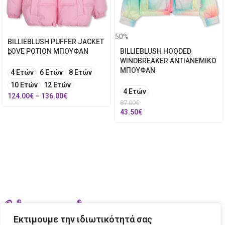
50%
BILLIEBLUSH PUFFER JACKET
LOVE POTION ΜΠΟΥΦΑΝ
BILLIEBLUSH HOODED
WINDBREAKER ΑΝΤΙΑΝΕΜΙΚΟ
ΜΠΟΥΦΑΝ
4 Ετών
6 Ετών
8 Ετών
10 Ετών
12 Ετών
4 Ετών
124.00
€
–
136.00
€
87.00
€
43.50
€
Εκτιμουμε την ιδιωτικότητά σας