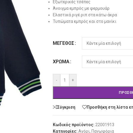
Εξωτερικές τσέπες
Άνοιγμα εμπρός με φερμουάρ
Ελαστικά ριγέ ριπ στα κάτω άκρα
Τυπώματα εμπρός και στο μανίκι
Alternative:
ΜΈΓΕΘΟΣ
ΧΡΏΜΑ
-
+
ΠΡΟΣΘ
Σύγκριση
Προσθήκη στη λίστα ε
Κωδικός προϊόντος:
22001913
Κατηγορίες:
Αγόρι
,
Πανωφόρια