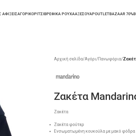
Σ ΑΦΙΞΕΙΣ
ΑΓΟΡΙ
ΚΟΡΙΤΣΙ
ΒΡΕΦΙΚΑ ΡΟΥΧΑ
ΑΞΕΣΟΥΑΡ
OUTLET
BAZAAR 70%
B
Αρχική σελίδα
/
Αγόρι
/
Πανωφόρια
/
Ζακέτ
Ζακέτα Mandarin
Ζακέτα
Ζακέτα φούτερ
Ενσωματωμένη κουκούλα με μακό φόδρα 