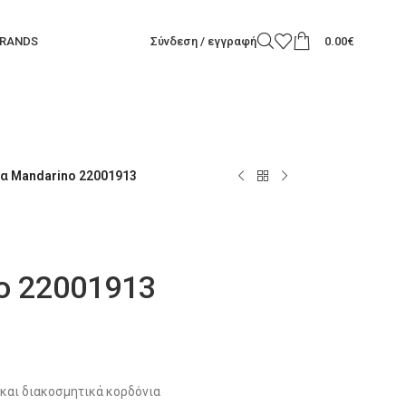
RANDS
Σύνδεση / εγγραφή
0.00
€
α Mandarino 22001913
o 22001913
και διακοσμητικά κορδόνια