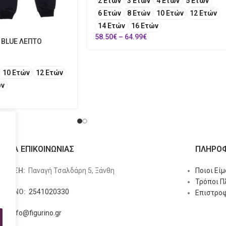
2 Ετών
3 Ετών
4 Ετών
5 Ετών
6 Ετών
8 Ετών
10 Ετών
12 Ετών
14 Ετών
16 Ετών
58.50
€
–
64.99
€
 BLUE ΛΕΠΤΟ
10 Ετών
12 Ετών
ών
ΙΧΕΙΑ ΕΠΙΚΟΙΝΩΝΙΑΣ
ΠΛΗΡΟΦ
ΥΘΥΝΣΗ:
Παναγή Τσαλδάρη 5, Ξάνθη
Ποιοι Εί
Τρόποι 
ΕΦΩΝΟ:
2541020330
Επιστροφ
L:
info@figurino.gr