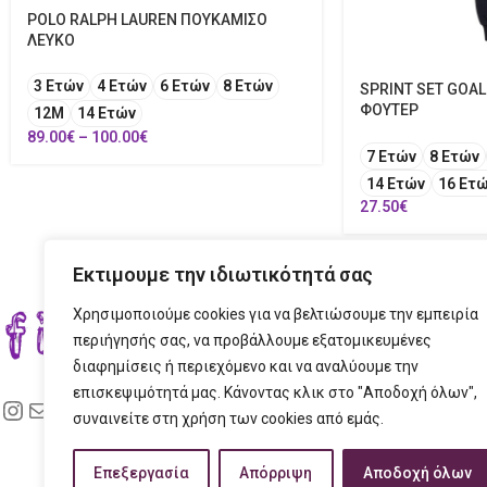
POLO RALPH LAUREN ΠΟΥΚΑΜΙΣΟ
ΛΕΥΚΟ
3 Ετών
4 Ετών
6 Ετών
8 Ετών
SPRINT SET GOAL
ΦΟΥΤΕΡ
12Μ
14 Ετών
89.00
€
–
100.00
€
7 Ετών
8 Ετών
14 Ετών
16 Ετ
27.50
€
Εκτιμουμε την ιδιωτικότητά σας
Χρησιμοποιούμε cookies για να βελτιώσουμε την εμπειρία
ΣΤΟ
περιήγησής σας, να προβάλλουμε εξατομικευμένες
διαφημίσεις ή περιεχόμενο και να αναλύουμε την
ΔΙΕ
επισκεψιμότητά μας. Κάνοντας κλικ στο "Αποδοχή όλων",
ΤΗΛ
συναινείτε στη χρήση των cookies από εμάς.
EMAI
Επεξεργασία
Απόρριψη
Αποδοχή όλων