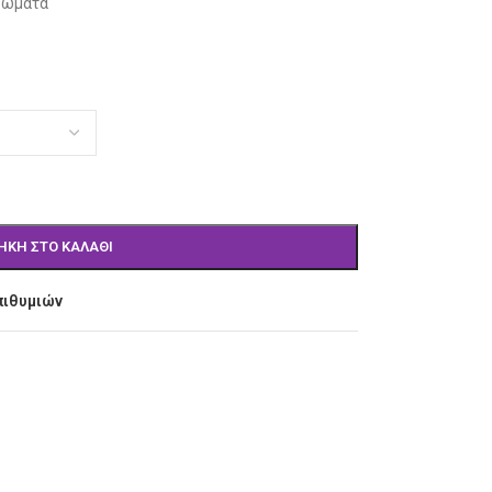
ρώματα
ΉΚΗ ΣΤΟ ΚΑΛΆΘΙ
πιθυμιών