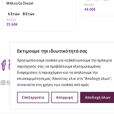
Μπλουζα Diesel
88.00
€
44.00
€
6 Ετών
8 Ετών
84.00
€
33.60
€
Εκτιμουμε την ιδιωτικότητά σας
Χρησιμοποιούμε cookies για να βελτιώσουμε την εμπειρία
ΣΤΟ
περιήγησής σας, να προβάλλουμε εξατομικευμένες
διαφημίσεις ή περιεχόμενο και να αναλύουμε την
ΔΙΕ
επισκεψιμότητά μας. Κάνοντας κλικ στο "Αποδοχή όλων",
ΤΗΛ
συναινείτε στη χρήση των cookies από εμάς.
EMAI
Επεξεργασία
Απόρριψη
Αποδοχή όλων
ΩΡΑ