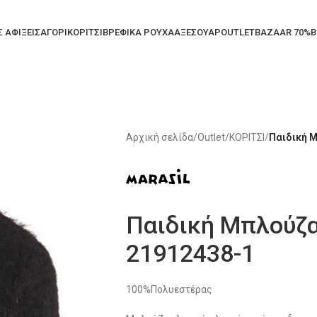
Σ ΑΦΙΞΕΙΣ
ΑΓΟΡΙ
ΚΟΡΙΤΣΙ
ΒΡΕΦΙΚΑ ΡΟΥΧΑ
ΑΞΕΣΟΥΑΡ
OUTLET
BAZAAR 70%
B
Αρχική σελίδα
/
Outlet
/
ΚΟΡΙΤΣΙ
/
Παιδική Μ
Παιδική Μπλούζα
21912438-1
100%Πολυεστέρας