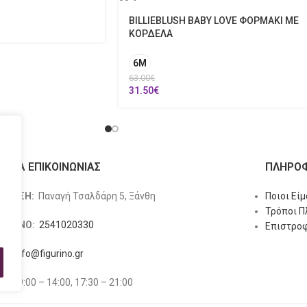
BILLIEBLUSH BABY LOVE ΦΟΡΜΑΚΙ ΜΕ
ΚΟΡΔΕΛΑ
6M
63.00
€
31.50
€
ΙΧΕΙΑ ΕΠΙΚΟΙΝΩΝΙΑΣ
ΠΛΗΡΟΦ
ΥΘΥΝΣΗ:
Παναγή Τσαλδάρη 5, Ξάνθη
Ποιοι Εί
Τρόποι 
ΕΦΩΝΟ:
2541020330
Επιστροφ
L:
info@figurino.gr
ΡΙΟ:
9:00 – 14:00, 17:30 – 21:00