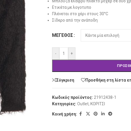
Μπλούζα ελαφρύ πλεκτό μοχέρ σε δυο χ
Ετικέτα με λογοτυπο
Πλένεται στο χέρι στους 30°C
Σίδερο από την ανάποδη
Alternative:
ΜΈΓΕΘΟΣ
-
+
ΠΡΟΣΘ
Σύγκριση
Προσθήκη στη λίστα ε
Κωδικός προϊόντος:
21912438-1
Κατηγορίες:
Outlet
,
ΚΟΡΙΤΣΙ
Κοινή χρήση: