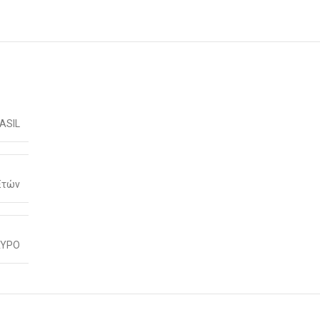
ASIL
Ετών
ΥΡΟ