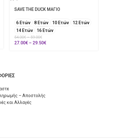
51.10
€
SAVE THE DUCK ΜΑΓΙΟ
6 Ετών
8 Ετών
10 Ετών
12 Ετών
14 Ετών
16 Ετών
54.00
€
–
59.00
€
27.00
€
–
29.50
€
ΟΡΙΕΣ
μαστε
Πληρωμής – Αποστολής
ές και Αλλαγές