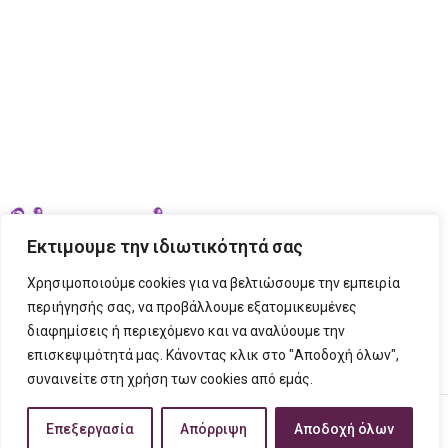
Εκτιμουμε την ιδιωτικότητά σας
Χρησιμοποιούμε cookies για να βελτιώσουμε την εμπειρία
περιήγησής σας, να προβάλλουμε εξατομικευμένες
διαφημίσεις ή περιεχόμενο και να αναλύουμε την
ΣΤΟΙΧΕΙΑ ΕΠΙΚΟΙΝΩΝΙΑΣ
επισκεψιμότητά μας. Κάνοντας κλικ στο "Αποδοχή όλων",
συναινείτε στη χρήση των cookies από εμάς.
ΠΛΗΡΟΦΟΡΙΕΣ
FIGURINO
2023 CREATED BY
Tech Place
Creative Ideas Creative Solutions.
Επεξεργασία
Απόρριψη
Αποδοχή όλων