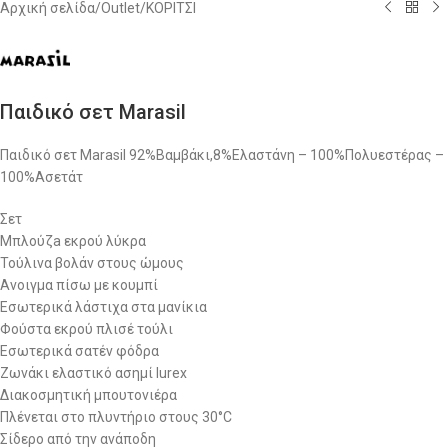
Αρχική σελίδα
/
Outlet
/
ΚΟΡΙΤΣΙ
Παιδικό σετ Marasil
Παιδικό σετ Marasil 92%Βαμβάκι,8%Ελαστάνη – 100%Πολυεστέρας –
100%Ασετάτ
Σετ
Μπλούζa εκρού λύκρα
Τούλινα βολάν στους ώμους
Ανοιγμα πίσω με κουμπί
Εσωτερικά λάστιχα στα μανίκια
Φούστα εκρού πλισέ τούλι
Εσωτερικά σατέν φόδρα
Ζωνάκι ελαστικό ασημί lurex
Διακοσμητική μπουτονιέρα
Πλένεται στο πλυντήριο στους 30°C
Σίδερο από την ανάποδη