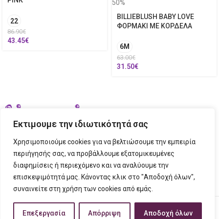
PINK
50%
BILLIEBLUSH BABY LOVE
22
ΦΟΡΜΑΚΙ ΜΕ ΚΟΡΔΕΛΑ
86.90
€
43.45
€
6M
63.00
€
31.50
€
Εκτιμουμε την ιδιωτικότητά σας
Χρησιμοποιούμε cookies για να βελτιώσουμε την εμπειρία
περιήγησής σας, να προβάλλουμε εξατομικευμένες
διαφημίσεις ή περιεχόμενο και να αναλύουμε την
ΣΤΟΙΧΕΙΑ ΕΠΙΚΟΙΝΩΝΙΑΣ
επισκεψιμότητά μας. Κάνοντας κλικ στο "Αποδοχή όλων",
συναινείτε στη χρήση των cookies από εμάς.
ΠΛΗΡΟΦΟΡΙΕΣ
FIGURINO
2023 CREATED BY
Tech Place
Creative Ideas Creative Solutions.
Επεξεργασία
Απόρριψη
Αποδοχή όλων