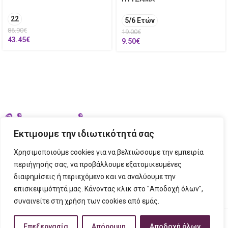
22
5/6 Ετών
86.90
€
19.00
€
43.45
€
9.50
€
Εκτιμουμε την ιδιωτικότητά σας
Χρησιμοποιούμε cookies για να βελτιώσουμε την εμπειρία
περιήγησής σας, να προβάλλουμε εξατομικευμένες
διαφημίσεις ή περιεχόμενο και να αναλύουμε την
ΣΤΟΙΧΕΙΑ ΕΠΙΚΟΙΝΩΝΙΑΣ
επισκεψιμότητά μας. Κάνοντας κλικ στο "Αποδοχή όλων",
συναινείτε στη χρήση των cookies από εμάς.
ΠΛΗΡΟΦΟΡΙΕΣ
FIGURINO
2023 CREATED BY
Tech Place
Creative Ideas Creative Solutions.
Επεξεργασία
Απόρριψη
Αποδοχή όλων