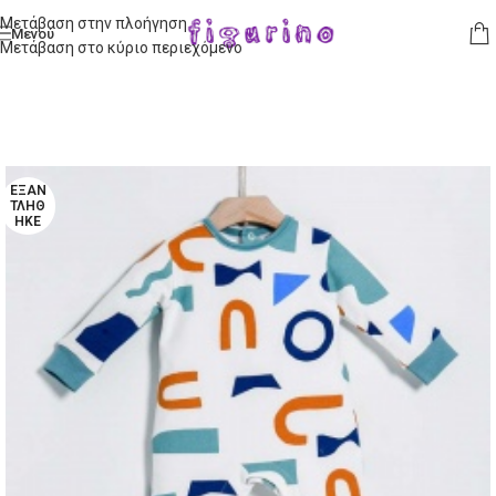
Μετάβαση στην πλοήγηση
Μενού
Μετάβαση στο κύριο περιεχόμενο
ΕΞΑΝ
ΤΛΉΘ
ΗΚΕ