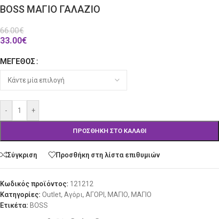
BOSS ΜΑΓΙΟ ΓΑΛΑΖΙΟ
66.00
€
33.00
€
ΜΈΓΕΘΟΣ
Alternative:
-
+
ΠΡΟΣΘΉΚΗ ΣΤΟ ΚΑΛΆΘΙ
Σύγκριση
Προσθήκη στη λίστα επιθυμιών
Κωδικός προϊόντος:
121212
Κατηγορίες:
Outlet
,
Αγόρι
,
ΑΓΟΡΙ
,
ΜΑΓΙΟ
,
ΜΑΓΙΟ
Ετικέτα:
BOSS