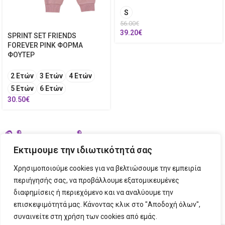
S
56.00
€
39.20
€
SPRINT SET FRIENDS
FOREVER PINK ΦΟΡΜΑ
ΦΟΥΤΕΡ
2 Ετών
3 Ετών
4 Ετών
5 Ετών
6 Ετών
30.50
€
Εκτιμουμε την ιδιωτικότητά σας
Χρησιμοποιούμε cookies για να βελτιώσουμε την εμπειρία
περιήγησής σας, να προβάλλουμε εξατομικευμένες
διαφημίσεις ή περιεχόμενο και να αναλύουμε την
ΣΤΟΙΧΕΙΑ ΕΠΙΚΟΙΝΩΝΙΑΣ
επισκεψιμότητά μας. Κάνοντας κλικ στο "Αποδοχή όλων",
συναινείτε στη χρήση των cookies από εμάς.
ΠΛΗΡΟΦΟΡΙΕΣ