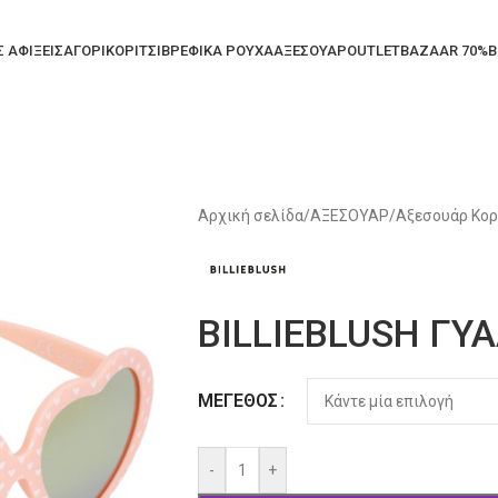
Σ ΑΦΙΞΕΙΣ
ΑΓΟΡΙ
ΚΟΡΙΤΣΙ
ΒΡΕΦΙΚΑ ΡΟΥΧΑ
ΑΞΕΣΟΥΑΡ
OUTLET
BAZAAR 70%
B
Αρχική σελίδα
/
ΑΞΕΣΟΥΑΡ
/
Αξεσουάρ Κορ
BILLIEBLUSH ΓΥΑ
Alternative:
ΜΈΓΕΘΟΣ
-
+