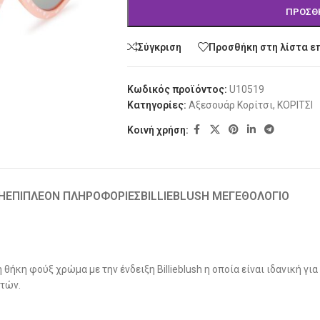
ΠΡΟΣΘ
Σύγκριση
Προσθήκη στη λίστα ε
Κωδικός προϊόντος:
U10519
Κατηγορίες:
Αξεσουάρ Κορίτσι
,
ΚΟΡΙΤΣΙ
Κοινή χρήση:
Ή
ΕΠΙΠΛΈΟΝ ΠΛΗΡΟΦΟΡΊΕΣ
BILLIEBLUSH ΜΕΓΕΘΟΛΟΓΙΟ
ήκη φούξ χρώμα με την ένδειξη Billieblush η οποία είναι ιδανική για
ετών.