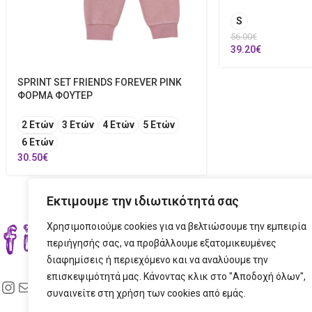
S
56.00
€
39.20
€
SPRINT SET FRIENDS FOREVER PINK
ΦΟΡΜΑ ΦΟΥΤΕΡ
2 Ετών
3 Ετών
4 Ετών
5 Ετών
6 Ετών
30.50
€
Εκτιμουμε την ιδιωτικότητά σας
Χρησιμοποιούμε cookies για να βελτιώσουμε την εμπειρία
ΣΤΟ
περιήγησής σας, να προβάλλουμε εξατομικευμένες
διαφημίσεις ή περιεχόμενο και να αναλύουμε την
ΔΙΕ
επισκεψιμότητά μας. Κάνοντας κλικ στο "Αποδοχή όλων",
ΤΗΛ
συναινείτε στη χρήση των cookies από εμάς.