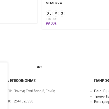
ΜΠΛΟΥΖΑ
XL
M
S
140.00
€
98.00
€
ΙΧΕΙΑ ΕΠΙΚΟΙΝΩΝΙΑΣ
ΠΛΗΡΟΦ
ΥΘΥΝΣΗ:
Παναγή Τσαλδάρη 5, Ξάνθη
Ποιοι Εί
Τρόποι 
ΕΦΩΝΟ:
2541020330
Επιστροφ