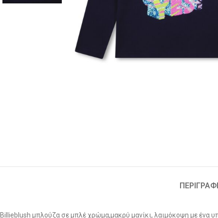
ΠΕΡΙΓΡΑΦ
Billieblush μπλούζα σε μπλέ χρώμα,μακρύ μανίκι, λαιμόκοψη με ένα 