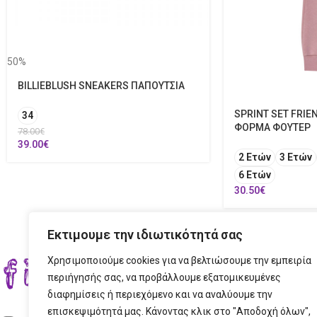
50%
BILLIEBLUSH SNEAKERS ΠΑΠΟΥΤΣΙΑ
SPRINT SET FRIE
34
ΦΟΡΜΑ ΦΟΥΤΕΡ
78.00
€
39.00
€
2 Ετών
3 Ετών
6 Ετών
30.50
€
Εκτιμουμε την ιδιωτικότητά σας
Χρησιμοποιούμε cookies για να βελτιώσουμε την εμπειρία
ΣΤΟ
περιήγησής σας, να προβάλλουμε εξατομικευμένες
διαφημίσεις ή περιεχόμενο και να αναλύουμε την
ΔΙΕ
επισκεψιμότητά μας. Κάνοντας κλικ στο "Αποδοχή όλων",