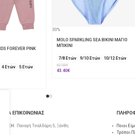
30%
MOLO SPARKLING SEA BIKINI ΜΑΓΙΟ
ΜΠΙΚΙΝΙ
NDS FOREVER PINK
7/8 Ετών
9/10 Ετών
10/12 Ετών
62.00
€
4 Ετών
5 Ετών
43.40
€
ΙΧΕΙΑ ΕΠΙΚΟΙΝΩΝΙΑΣ
ΠΛΗΡΟΦ
ΥΘΥΝΣΗ:
Παναγή Τσαλδάρη 5, Ξάνθη
Ποιοι Εί
Τρόποι 