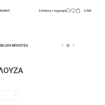
RANDS
Σύνδεση / εγγραφή
0.00
€
IEBLUSH ΜΠΛΟΥΖΑ
ΠΛΟΥΖΑ