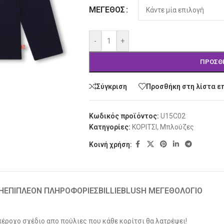
ΜΈΓΕΘΟΣ
-
+
ΠΡΟΣΘ
Σύγκριση
Προσθήκη στη λίστα ε
Κωδικός προϊόντος:
U15C02
Κατηγορίες:
ΚΟΡΙΤΣΙ
,
Μπλούζες
Κοινή χρήση:
Ή
ΕΠΙΠΛΈΟΝ ΠΛΗΡΟΦΟΡΊΕΣ
BILLIEBLUSH ΜΕΓΕΘΟΛΟΓΙΟ
υπέροχο σχέδιο απο πούλιες που κάθε κορίτσι θα λατρέψει!