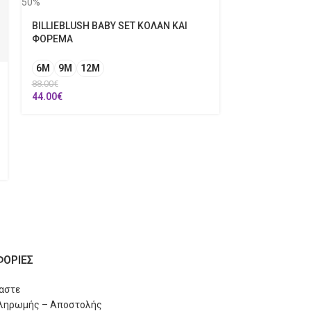
50%
50%
BILLIEBLUSH BABY SET ΚΟΛΑΝ ΚΑΙ
LEVI’S BABY SE
ΦΟΡΕΜΑ
6/12M
6M
9M
12Μ
29.90
€
14.95
€
88.00
€
44.00
€
ΟΡΙΕΣ
μαστε
Πληρωμής – Αποστολής