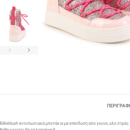
ΠΕΡΙΓΡΑΦ
Billieblush εντυπωσιακά μποτάκια με επένδυση απο γουνα ,ολο στράς
Κάθε κορίτσι θα τα λατρέψει!!