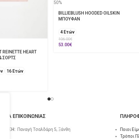
50%
BILLIEBLUSH HOODED OILSKIN
ΜΠΟΥΦΑΝ
4 Ετών
106.00
€
53.00
€
T REINETTE HEART
& ΣΟΡΤΣ
ών
16 Ετών
ΙΧΕΙΑ ΕΠΙΚΟΙΝΩΝΙΑΣ
ΠΛΗΡΟΦ
ΥΘΥΝΣΗ:
Παναγή Τσαλδάρη 5, Ξάνθη
Ποιοι Εί
Τρόποι 