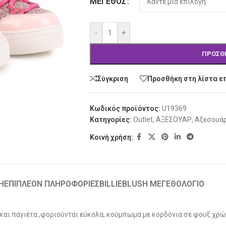
ΜΈΓΕΘΟΣ
-
+
ΠΡΟΣΘ
Σύγκριση
Προσθήκη στη λίστα ε
Κωδικός προϊόντος:
U19369
Κατηγορίες:
Outlet
,
ΑΞΕΣΟΥΑΡ
,
Αξεσουάρ
Κοινή χρήση:
Ή
ΕΠΙΠΛΈΟΝ ΠΛΗΡΟΦΟΡΊΕΣ
BILLIEBLUSH ΜΕΓΕΘΟΛΟΓΙΟ
 και παγιέτα ,φοριούνται εύκολα, κούμπωμα με κορδόνια σε φουξ χρώ