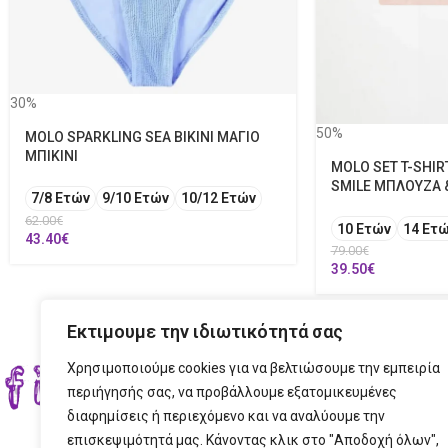
30%
50%
MOLO SPARKLING SEA BIKINI ΜΑΓΙΟ
ΜΠΙΚΙΝΙ
MOLO SET T-SHIR
SMILE ΜΠΛΟΥΖΑ 
7/8 Ετών
9/10 Ετών
10/12 Ετών
62.00
€
10 Ετών
14 Ετ
43.40
€
79.00
€
39.50
€
Εκτιμουμε την ιδιωτικότητά σας
Χρησιμοποιούμε cookies για να βελτιώσουμε την εμπειρία
ΣΤΟ
περιήγησής σας, να προβάλλουμε εξατομικευμένες
διαφημίσεις ή περιεχόμενο και να αναλύουμε την
ΔΙΕ
επισκεψιμότητά μας. Κάνοντας κλικ στο "Αποδοχή όλων",