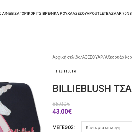
Σ ΑΦΙΞΕΙΣ
ΑΓΟΡΙ
ΚΟΡΙΤΣΙ
ΒΡΕΦΙΚΑ ΡΟΥΧΑ
ΑΞΕΣΟΥΑΡ
OUTLET
BAZAAR 70%
B
Αρχική σελίδα
/
ΑΞΕΣΟΥΑΡ
/
Αξεσουάρ Κορ
BILLIEBLUSH ΤΣ
86.00
€
43.00
€
Alternative:
ΜΈΓΕΘΟΣ