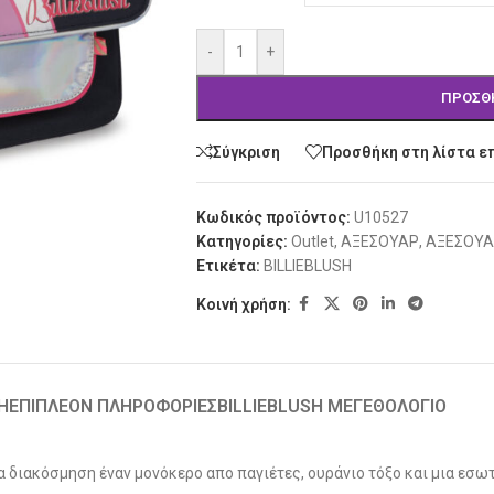
-
+
ΠΡΟΣΘ
Σύγκριση
Προσθήκη στη λίστα ε
Κωδικός προϊόντος:
U10527
Κατηγορίες:
Outlet
,
ΑΞΕΣΟΥΑΡ
,
ΑΞΕΣΟΥΑΡ
Ετικέτα:
BILLIEBLUSH
Κοινή χρήση:
Ή
ΕΠΙΠΛΈΟΝ ΠΛΗΡΟΦΟΡΊΕΣ
BILLIEBLUSH ΜΕΓΕΘΟΛΟΓΙΟ
για διακόσμηση έναν μονόκερο απο παγιέτες, ουράνιο τόξο και μια εσω