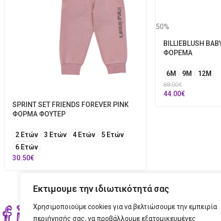
50%
BILLIEBLUSH BAB
ΦΟΡΕΜΑ
6M
9M
12Μ
88.00
€
44.00
€
SPRINT SET FRIENDS FOREVER PINK
ΦΟΡΜΑ ΦΟΥΤΕΡ
2 Ετών
3 Ετών
4 Ετών
5 Ετών
6 Ετών
30.50
€
Εκτιμουμε την ιδιωτικότητά σας
Χρησιμοποιούμε cookies για να βελτιώσουμε την εμπειρία
ΣΤΟ
περιήγησής σας, να προβάλλουμε εξατομικευμένες