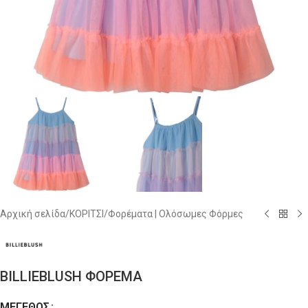
Αρχική σελίδα
/
ΚΟΡΙΤΣΙ
/
Φορέματα | Ολόσωμες Φόρμες
BILLIEBLUSH ΦΟΡΕΜΑ
ΜΈΓΕΘΟΣ
Alternative: