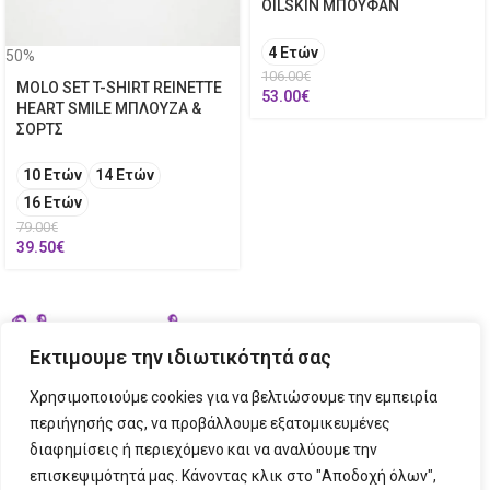
OILSKIN ΜΠΟΥΦΑΝ
4 Ετών
50%
106.00
€
MOLO SET T-SHIRT REINETTE
53.00
€
HEART SMILE ΜΠΛΟΥΖΑ &
ΣΟΡΤΣ
10 Ετών
14 Ετών
16 Ετών
79.00
€
39.50
€
Εκτιμουμε την ιδιωτικότητά σας
Χρησιμοποιούμε cookies για να βελτιώσουμε την εμπειρία
περιήγησής σας, να προβάλλουμε εξατομικευμένες
διαφημίσεις ή περιεχόμενο και να αναλύουμε την
ΣΤΟΙΧΕΙΑ ΕΠΙΚΟΙΝΩΝΙΑΣ
επισκεψιμότητά μας. Κάνοντας κλικ στο "Αποδοχή όλων",