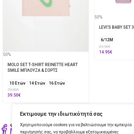
50%
LEVI’S BABY SET 3
6/12M
29.90
€
14.95
€
50%
MOLO SET T-SHIRT REINETTE HEART
SMILE ΜΠΛΟΥΖΑ & ΣΟΡΤΣ
10 Ετών
14 Ετών
16 Ετών
79.00
€
39.50
€
Εκτιμουμε την ιδιωτικότητά σας
Χρησιμοποιούμε cookies για να βελτιώσουμε την εμπειρία
ΣΤΟ
περιήγησής σας, να προβάλλουμε εξατομικευμένες