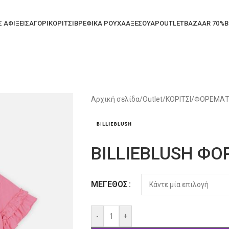
Σ ΑΦΙΞΕΙΣ
ΑΓΟΡΙ
ΚΟΡΙΤΣΙ
ΒΡΕΦΙΚΑ ΡΟΥΧΑ
ΑΞΕΣΟΥΑΡ
OUTLET
BAZAAR 70%
B
Αρχική σελίδα
/
Outlet
/
ΚΟΡΙΤΣΙ
/
ΦΟΡΕΜΑΤ
BILLIEBLUSH Φ
Alternative:
ΜΈΓΕΘΟΣ
-
+