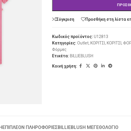
ΠΡΟΣΘ
Σύγκριση
Προσθήκη στη λίστα ε
Κωδικός προϊόντος:
U12813
Κατηγορίες:
Outlet
,
ΚΟΡΙΤΣΙ
,
ΚΟΡΙΤΣΙ
,
ΦΟΡ
Φόρμες
Ετικέτα:
BILLIEBLUSH
Κοινή χρήση:
Ή
ΕΠΙΠΛΈΟΝ ΠΛΗΡΟΦΟΡΊΕΣ
BILLIEBLUSH ΜΕΓΕΘΟΛΟΓΙΟ