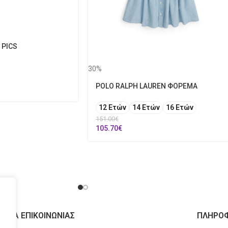
 PICS
30%
POLO RALPH LAUREN ΦΟΡΕΜΑ
12 Ετών
14 Ετών
16 Ετών
151.00
€
105.70
€
ΙΧΕΙΑ ΕΠΙΚΟΙΝΩΝΙΑΣ
ΠΛΗΡΟΦ