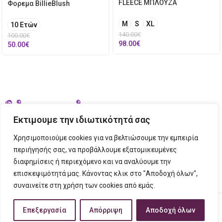
FLEECE ΜΠΛΟΥΖΑ
Φορεμα BillieBlush
M
S
XL
10 Ετών
140.00
€
100.00
€
98.00
€
50.00
€
Εκτιμουμε την ιδιωτικότητά σας
Χρησιμοποιούμε cookies για να βελτιώσουμε την εμπειρία
περιήγησής σας, να προβάλλουμε εξατομικευμένες
διαφημίσεις ή περιεχόμενο και να αναλύουμε την
ΣΤΟΙΧΕΙΑ ΕΠΙΚΟΙΝΩΝΙΑΣ
επισκεψιμότητά μας. Κάνοντας κλικ στο "Αποδοχή όλων",
συναινείτε στη χρήση των cookies από εμάς.
ΠΛΗΡΟΦΟΡΙΕΣ
FIGURINO
2023 CREATED BY
Tech Place
Creative Ideas Creative Solutions.
Επεξεργασία
Απόρριψη
Αποδοχή όλων