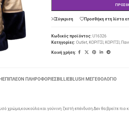
ΠΡΟΣΘ
Σύγκριση
Προσθήκη στη λίστα ε
Κωδικός προϊόντος:
U16326
Κατηγορίες:
Outlet
,
ΚΟΡΙΤΣΙ
,
ΚΟΡΙΤΣΙ
,
Παν
Κοινή χρήση:
Ή
ΕΠΙΠΛΈΟΝ ΠΛΗΡΟΦΟΡΊΕΣ
BILLIEBLUSH ΜΕΓΕΘΟΛΟΓΙΟ
υσό χρώμα,κουκούλα και γούνινη ζεστή επένδυση.Δεν θα βρείτε πιο κο