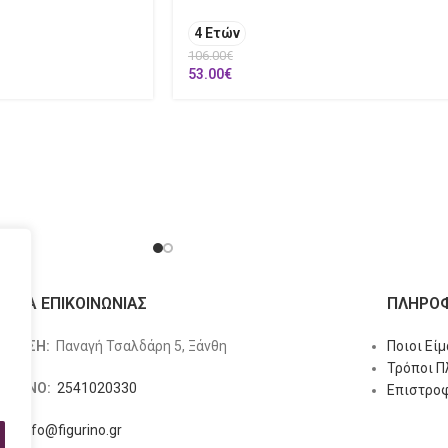
4 Ετών
106.00
€
53.00
€
ΙΧΕΙΑ ΕΠΙΚΟΙΝΩΝΙΑΣ
ΠΛΗΡΟΦ
ΥΘΥΝΣΗ:
Παναγή Τσαλδάρη 5, Ξάνθη
Ποιοι Εί
Τρόποι 
ΕΦΩΝΟ:
2541020330
Επιστροφ
L:
info@figurino.gr