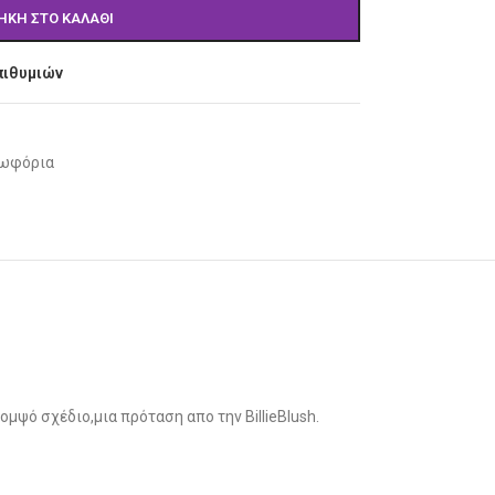
ΉΚΗ ΣΤΟ ΚΑΛΆΘΙ
πιθυμιών
ωφόρια
μψό σχέδιο,μια πρόταση απο την BillieBlush.