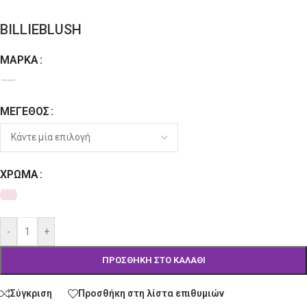
BILLIEBLUSH
ΜΆΡΚΑ
Alternative:
ΜΈΓΕΘΟΣ
ΧΡΏΜΑ
-
+
ΠΡΟΣΘΉΚΗ ΣΤΟ ΚΑΛΆΘΙ
Σύγκριση
Προσθήκη στη λίστα επιθυμιών