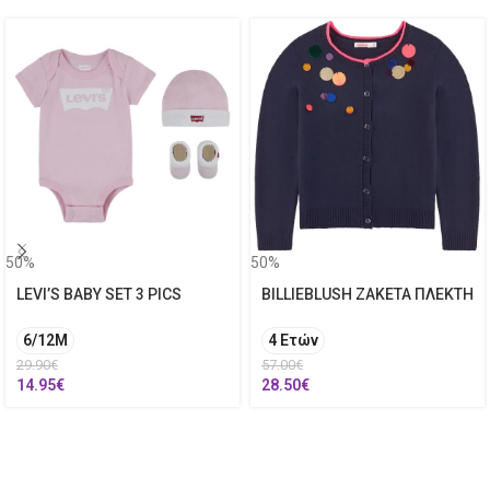
50%
50%
LEVI’S BABY SET 3 PICS
BILLIEBLUSH ΖΑΚΕΤΑ ΠΛΕΚΤΗ
6/12M
4 Ετών
29.90
€
57.00
€
14.95
€
28.50
€