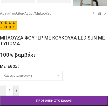
Αρχική σελίδα
/
Αγόρι
/
Μπλούζες
ΜΠΛΟΥΖΑ ΦΟΥΤΕΡ ΜΕ ΚΟΥΚΟΥΛΑ LED SUN ΜΕ
ΤΥΠΩΜΑ
100% βαμβάκι
ΜΈΓΕΘΟΣ
Alternative:
-
+
ΠΡΟΣΘΉΚΗ ΣΤΟ ΚΑΛΆΘΙ