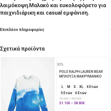
λαιμόκοψη.Μαλακό και ευκολοφόρετο για
παιχνιδιάρικη και casual εμφάνιση.
Επιπλέον πληροφορίες
Σχετικά προϊόντα
30%
POLO RALPH LAUREN BEAR
ΜΠΛΟΥΖΑ ΜΑΚΡΥΜΑΝΙΚΟ
L
M
S
XL
4 Ετών
5 Ετών
6 Ετών
73.00
€
–
84.00
€
51.10
€
–
58.80
€