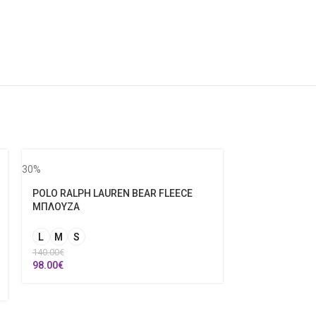
30%
POLO RALPH LAUREN BEAR FLEECE
ΜΠΛΟΥΖΑ
L
M
S
140.00
€
98.00
€