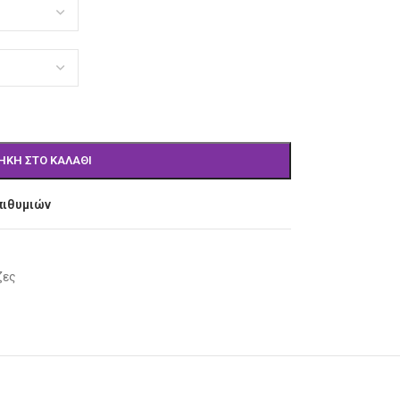
ΉΚΗ ΣΤΟ ΚΑΛΆΘΙ
πιθυμιών
ζες