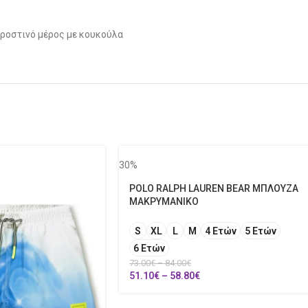
προστινό μέρος με κουκούλα
30%
POLO RALPH LAUREN BEAR ΜΠΛΟΥΖΑ
ΜΑΚΡΥΜΑΝΙΚΟ
S
XL
L
M
4 Ετών
5 Ετών
6 Ετών
73.00
€
–
84.00
€
51.10
€
–
58.80
€