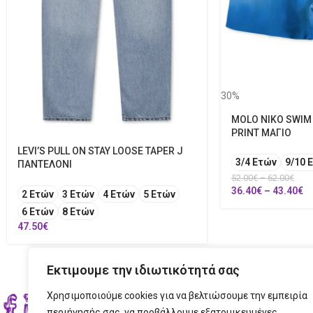
30%
MOLO NIKO SWIM
PRINT ΜΑΓΙΟ
LEVI’S PULL ON STAY LOOSE TAPER J
3/4 Ετών
9/10 
ΠΑΝΤΕΛΟΝΙ
52.00
€
–
62.00
€
36.40
€
–
43.40
€
2 Ετών
3 Ετών
4 Ετών
5 Ετών
6 Ετών
8 Ετών
47.50
€
Εκτιμουμε την ιδιωτικότητά σας
Χρησιμοποιούμε cookies για να βελτιώσουμε την εμπειρία
ΣΤΟ
περιήγησής σας, να προβάλλουμε εξατομικευμένες