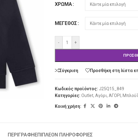
ΧΡΏΜΑ
ΜΈΓΕΘΟΣ
-
+
ΠΡΟΣΘ
Σύγκριση
Προσθήκη στη λίστα ε
Κωδικός προϊόντος:
J25Q15_849
Κατηγορίες:
Outlet
,
Αγόρι
,
ΑΓΟΡΙ
,
Μπλού
Κοινή χρήση:
ΠΕΡΙΓΡΑΦΉ
ΕΠΙΠΛΈΟΝ ΠΛΗΡΟΦΟΡΊΕΣ