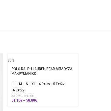
30%
POLO RALPH LAUREN BEAR ΜΠΛΟΥΖΑ
ΜΑΚΡΥΜΑΝΙΚΟ
L
M
S
XL
4 Ετών
5 Ετών
6 Ετών
73.00
€
–
84.00
€
51.10
€
–
58.80
€