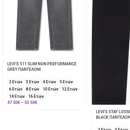
LEVI’S 511 SLIM NON PERFORMANCE
GREY ΠΑΝΤΕΛΟΝΙ
2 Ετών
3 Ετών
4 Ετών
5 Ετών
6 Ετών
8 Ετών
10 Ετών
12 Ετών
14 Ετών
16 Ετών
47.50
€
–
53.50
€
LEVI’S STAY LOO
BLACK ΠΑΝΤΕΛΟΝ
2 Ετών
3 Ετών