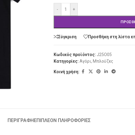
-
+
ΠΡΟΣΘ
Σύγκριση
Προσθήκη στη λίστα ε
Κωδικός προϊόντος:
J25O05
Κατηγορίες:
Αγόρι
,
Μπλούζες
Κοινή χρήση:
ΠΕΡΙΓΡΑΦΉ
ΕΠΙΠΛΈΟΝ ΠΛΗΡΟΦΟΡΊΕΣ