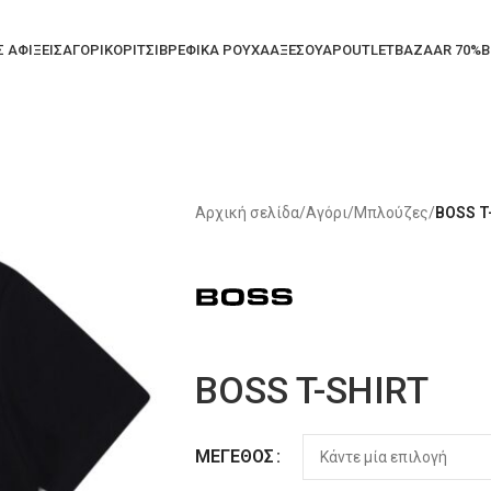
Σ ΑΦΙΞΕΙΣ
ΑΓΟΡΙ
ΚΟΡΙΤΣΙ
ΒΡΕΦΙΚΑ ΡΟΥΧΑ
ΑΞΕΣΟΥΑΡ
OUTLET
BAZAAR 70%
B
Αρχική σελίδα
/
Αγόρι
/
Μπλούζες
/
BOSS T
BOSS T-SHIRT
Alternative:
ΜΈΓΕΘΟΣ