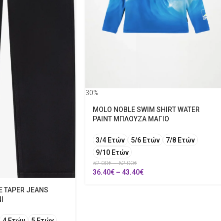
30%
MOLO NOBLE SWIM SHIRT WATER
PAINT ΜΠΛΟΥΖΑ ΜΑΓΙΟ
3/4 Ετών
5/6 Ετών
7/8 Ετών
9/10 Ετών
52.00
€
–
62.00
€
36.40
€
–
43.40
€
SE TAPER JEANS
Ι
4 Ετών
5 Ετών