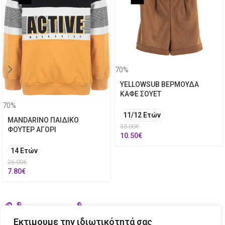
70%
YELLOWSUB ΒΕΡΜΟΥΔΑ
ΚΑΦΕ ΣΟΥΕΤ
70%
11/12 Ετών
MANDARINO ΠΑΙΔΙΚΟ
35.00
€
ΦΟΥΤΕΡ ΑΓΟΡΙ
10.50
€
14 Ετών
26.00
€
7.80
€
Εκτιμουμε την ιδιωτικότητά σας