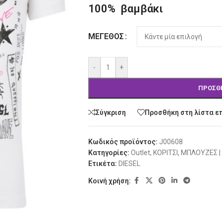
100% βαμβάκι
Alternative:
ΜΈΓΕΘΟΣ
-
+
ΠΡΟΣΘ
Σύγκριση
Προσθήκη στη λίστα ε
Κωδικός προϊόντος:
J00608
Κατηγορίες:
Outlet
,
ΚΟΡΙΤΣΙ
,
ΜΠΛΟΥΖΕΣ |
Ετικέτα:
DIESEL
Κοινή χρήση: