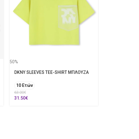
50%
DKNY SLEEVES TEE-SHIRT ΜΠΛΟΥΖΑ
50%
DIADORA ΠΑΝ
10 Ετών
63.00
€
XXL
31.50
€
44.00
€
22.00
€