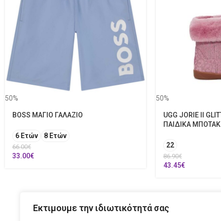
50%
50%
BOSS ΜΑΓΙΟ ΓΑΛΑΖΙΟ
UGG JORIE II GLI
ΠΑΙΔΙΚΑ ΜΠΟΤΑΚΙ
6 Ετών
8 Ετών
22
66.00
€
33.00
€
86.90
€
43.45
€
Εκτιμουμε την ιδιωτικότητά σας