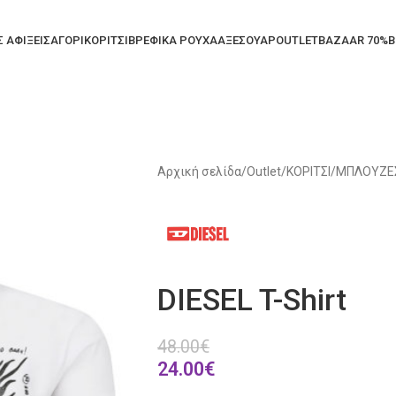
Σ ΑΦΙΞΕΙΣ
ΑΓΟΡΙ
ΚΟΡΙΤΣΙ
ΒΡΕΦΙΚΑ ΡΟΥΧΑ
ΑΞΕΣΟΥΑΡ
OUTLET
BAZAAR 70%
B
Αρχική σελίδα
/
Outlet
/
ΚΟΡΙΤΣΙ
/
ΜΠΛΟΥΖΕΣ
DIESEL T-Shirt
48.00
€
24.00
€