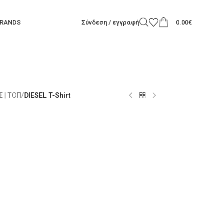
RANDS
Σύνδεση / εγγραφή
0.00
€
 | ΤΟΠ
/
DIESEL T-Shirt