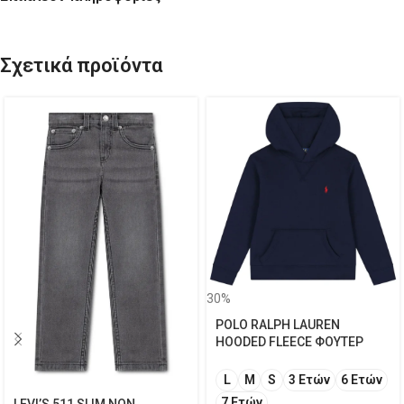
Σχετικά προϊόντα
30%
POLO RALPH LAUREN
HOODED FLEECE ΦΟΥΤΕΡ
L
M
S
3 Ετών
6 Ετών
7 Ετών
LEVI’S 511 SLIM NON