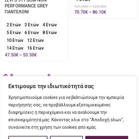
PERFORMANCE GREY
101.00
€
–
123.00
€
ΠΑΝΤΕΛΟΝΙ
70.70
€
–
86.10
€
2 Ετών
3 Ετών
4 Ετών
5 Ετών
6 Ετών
8 Ετών
10 Ετών
12 Ετών
14 Ετών
16 Ετών
47.50
€
–
53.50
€
Εκτιμουμε την ιδιωτικότητά σας
Χρησιμοποιούμε cookies για να βελτιώσουμε την εμπειρία
περιήγησής σας, να προβάλλουμε εξατομικευμένες
διαφημίσεις ή περιεχόμενο και να αναλύουμε την
ΣΤΟΙΧΕΙΑ ΕΠΙΚΟΙΝΩΝΙΑΣ
επισκεψιμότητά μας. Κάνοντας κλικ στο "Αποδοχή όλων",
συναινείτε στη χρήση των cookies από εμάς.
ΠΛΗΡΟΦΟΡΙΕΣ
FIGURINO
2023 CREATED BY
Tech Place
Creative Ideas Creative Solutions.