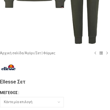
Αρχική σελίδα
/
Αγόρι
/
Σετ | Φόρμες
Ellesse Σετ
ΜΈΓΕΘΟΣ
Alternative: