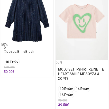
50%
Φορεμα BillieBlush
10 Ετών
50%
100.00
€
MOLO SET T-SHIRT REINETTE
50.00
€
HEART SMILE ΜΠΛΟΥΖΑ &
ΣΟΡΤΣ
10 Ετών
14 Ετών
16 Ετών
79.00
€
39.50
€