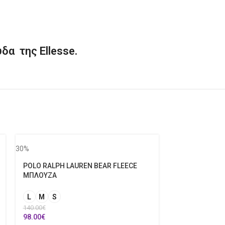
α της Ellesse.
30%
POLO RALPH LAUREN BEAR FLEECE
ΜΠΛΟΥΖΑ
L
M
S
140.00
€
98.00
€