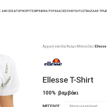
Σ ΑΦΙΞΕΙΣ
ΑΓΟΡΙ
ΚΟΡΙΤΣΙ
ΒΡΕΦΙΚΑ ΡΟΥΧΑ
ΑΞΕΣΟΥΑΡ
OUTLET
BAZAAR 70%
B
Αρχική σελίδα
/
Αγόρι
/
Μπλούζες
/
Ellesse
Ellesse T-Shirt
100% βαμβάκι
Alternative:
ΜΈΓΕΘΟΣ