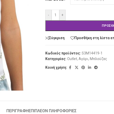
-
+
ΠΡΟΣΘ
Σύγκριση
Προσθήκη στη λίστα ε
Κωδικός προϊόντος:
S3M14419-1
Κατηγορίες:
Outlet
,
Αγόρι
,
Μπλούζες
Κοινή χρήση:
ΠΕΡΙΓΡΑΦΉ
ΕΠΙΠΛΈΟΝ ΠΛΗΡΟΦΟΡΊΕΣ