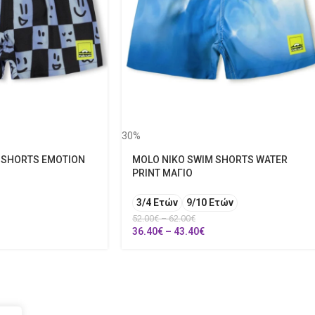
30%
 SHORTS EMOTION
MOLO NIKO SWIM SHORTS WATER
PRINT ΜΑΓΙΟ
3/4 Ετών
9/10 Ετών
52.00
€
–
62.00
€
36.40
€
–
43.40
€