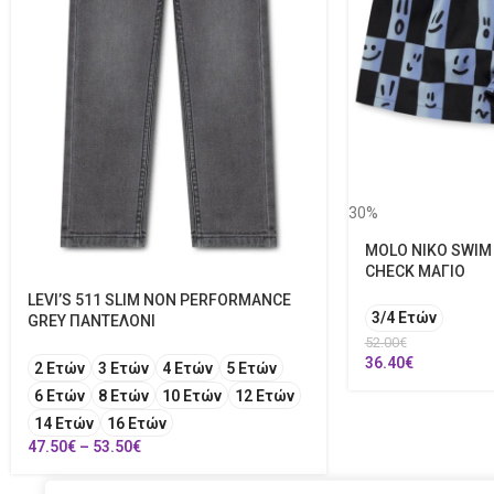
30%
MOLO NIKO SWIM
CHECK ΜΑΓΙΟ
LEVI’S 511 SLIM NON PERFORMANCE
3/4 Ετών
GREY ΠΑΝΤΕΛΟΝΙ
52.00
€
36.40
€
2 Ετών
3 Ετών
4 Ετών
5 Ετών
6 Ετών
8 Ετών
10 Ετών
12 Ετών
14 Ετών
16 Ετών
47.50
€
–
53.50
€