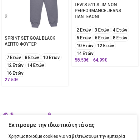
LEVI’S 511 SLIM NON
PERFORMANCE JEANS
ΠΑΝΤΕΛΟΝΙ
2 Ετών
3 Ετών
4 Ετών
5 Ετών
6 Ετών
8 Ετών
SPRINT SET GOAL BLACK
ΛΕΠΤΟ ΦΟΥΤΕΡ
10 Ετών
12 Ετών
14 Ετών
7 Ετών
8 Ετών
10 Ετών
58.50
€
–
64.99
€
12 Ετών
14 Ετών
16 Ετών
27.50
€
Εκτιμουμε την ιδιωτικότητά σας
Χρησιμοποιούμε cookies για να βελτιώσουμε την εμπειρία