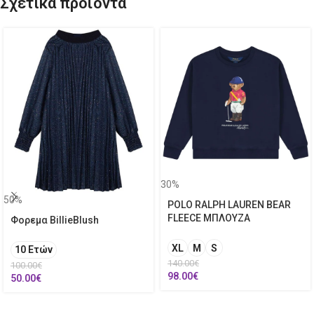
Σχετικά προϊόντα
30%
50%
POLO RALPH LAUREN BEAR
FLEECE ΜΠΛΟΥΖΑ
Φορεμα BillieBlush
XL
M
S
10 Ετών
140.00
€
100.00
€
98.00
€
50.00
€