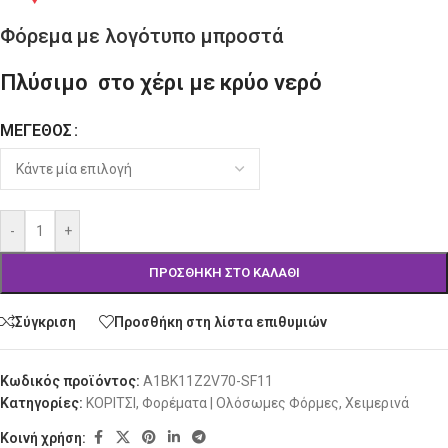
Φόρεμα με λογότυπο μπροστά
Πλύσιμο στο χέρι με κρύο νερό
ΜΈΓΕΘΟΣ
Alternative:
-
+
ΠΡΟΣΘΉΚΗ ΣΤΟ ΚΑΛΆΘΙ
Σύγκριση
Προσθήκη στη λίστα επιθυμιών
Κωδικός προϊόντος:
A1BK11Z2V70-SF11
Κατηγορίες:
ΚΟΡΙΤΣΙ
,
Φορέματα | Ολόσωμες Φόρμες
,
Χειμερινά
Κοινή χρήση: