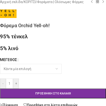
Αρχική σελίδα
/
ΚΟΡΙΤΣΙ
/
Φορέματα | Ολόσωμες Φόρμες
Φόρεμα Orchid Yell-oh!
95% τένκελ
5% λινό
ΜΈΓΕΘΟΣ
Alternative:
-
+
ΠΡΟΣΘΉΚΗ ΣΤΟ ΚΑΛΆΘΙ
Σύγκριση
Προσθήκη στη λίστα επιθυμιών