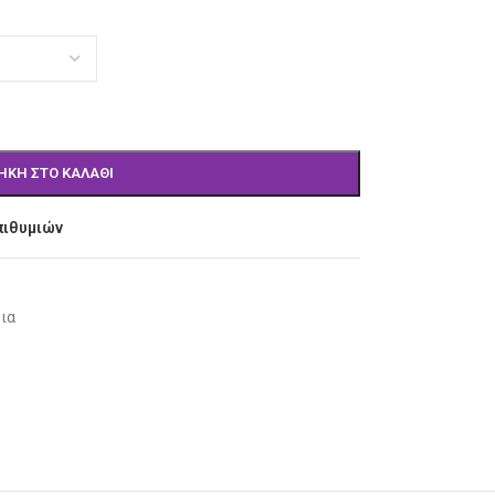
ΉΚΗ ΣΤΟ ΚΑΛΆΘΙ
πιθυμιών
ια