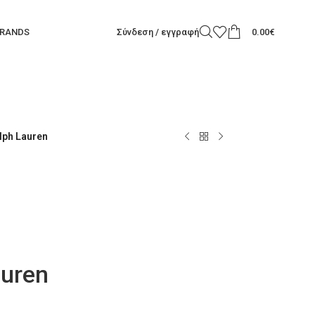
RANDS
Σύνδεση / εγγραφή
0.00
€
lph Lauren
auren