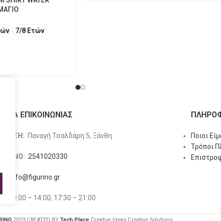
M SHIRT WATER
ΜΑΓΙΟ
τών
7/8 Ετών
ΙΧΕΙΑ ΕΠΙΚΟΙΝΩΝΙΑΣ
ΠΛΗΡΟΦ
ΥΘΥΝΣΗ:
Παναγή Τσαλδάρη 5, Ξάνθη
Ποιοι Εί
Τρόποι 
ΕΦΩΝΟ:
2541020330
Επιστροφ
L:
info@figurino.gr
ΡΙΟ:
9:00 – 14:00, 17:30 – 21:00
RINO
2023 CREATED BY
Tech Place
Creative Ideas Creative Solutions.