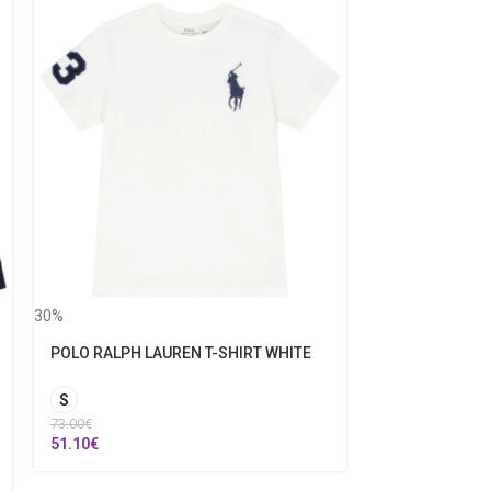
30%
POLO RALPH LAUREN T-SHIRT WHITE
30%
S
73.00
€
RALPH LAUREN
51.10
€
L
3 Ετών
5