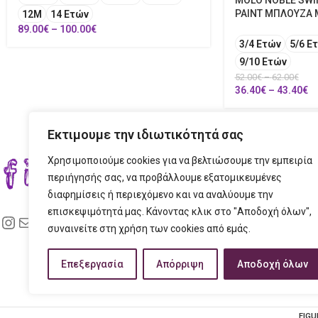
MOLO NOBLE SWI
PAINT ΜΠΛΟΥΖΑ 
12Μ
14 Ετών
89.00
€
–
100.00
€
3/4 Ετών
5/6 Ε
9/10 Ετών
52.00
€
–
62.00
€
36.40
€
–
43.40
€
Εκτιμουμε την ιδιωτικότητά σας
Χρησιμοποιούμε cookies για να βελτιώσουμε την εμπειρία
ΣΤΟ
περιήγησής σας, να προβάλλουμε εξατομικευμένες
διαφημίσεις ή περιεχόμενο και να αναλύουμε την
ΔΙΕ
επισκεψιμότητά μας. Κάνοντας κλικ στο "Αποδοχή όλων",
ΤΗΛ
συναινείτε στη χρήση των cookies από εμάς.
EMAI
Επεξεργασία
Απόρριψη
Αποδοχή όλων
ΩΡΑ
FIGU