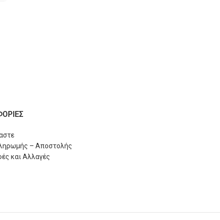
7 Ετών
79.00
€
–
95.00
€
55.30
€
–
66.50
ΟΡΙΕΣ
μαστε
Πληρωμής – Αποστολής
ές και Αλλαγές