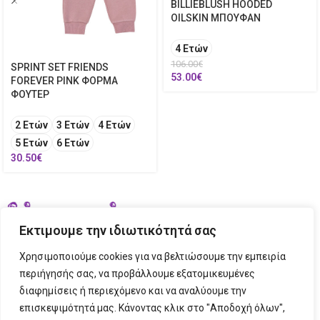
BILLIEBLUSH HOODED
OILSKIN ΜΠΟΥΦΑΝ
4 Ετών
106.00
€
SPRINT SET FRIENDS
53.00
€
FOREVER PINK ΦΟΡΜΑ
ΦΟΥΤΕΡ
2 Ετών
3 Ετών
4 Ετών
5 Ετών
6 Ετών
30.50
€
Εκτιμουμε την ιδιωτικότητά σας
Χρησιμοποιούμε cookies για να βελτιώσουμε την εμπειρία
περιήγησής σας, να προβάλλουμε εξατομικευμένες
διαφημίσεις ή περιεχόμενο και να αναλύουμε την
ΣΤΟΙΧΕΙΑ ΕΠΙΚΟΙΝΩΝΙΑΣ
επισκεψιμότητά μας. Κάνοντας κλικ στο "Αποδοχή όλων",