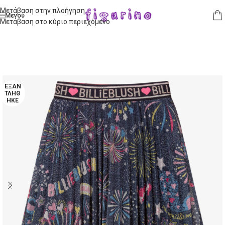
Μετάβαση στην πλοήγηση
Μενού
Μετάβαση στο κύριο περιεχόμενο
ΕΞΑΝ
ΤΛΉΘ
ΗΚΕ