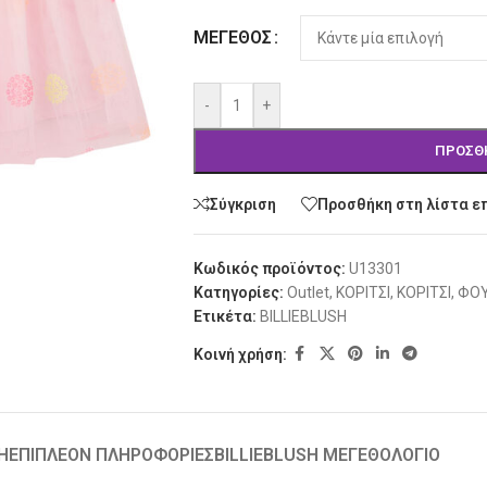
Alternative:
ΜΈΓΕΘΟΣ
-
+
ΠΡΟΣΘ
Σύγκριση
Προσθήκη στη λίστα ε
Κωδικός προϊόντος:
U13301
Κατηγορίες:
Outlet
,
ΚΟΡΙΤΣΙ
,
ΚΟΡΙΤΣΙ
,
ΦΟΥ
Ετικέτα:
BILLIEBLUSH
Κοινή χρήση:
Ή
ΕΠΙΠΛΈΟΝ ΠΛΗΡΟΦΟΡΊΕΣ
BILLIEBLUSH ΜΕΓΕΘΟΛΟΓΙΟ