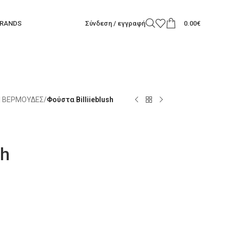
RANDS
Σύνδεση / εγγραφή
0.00
€
| ΒΕΡΜΟΥΔΕΣ
/
Φούστα Billiieblush
sh