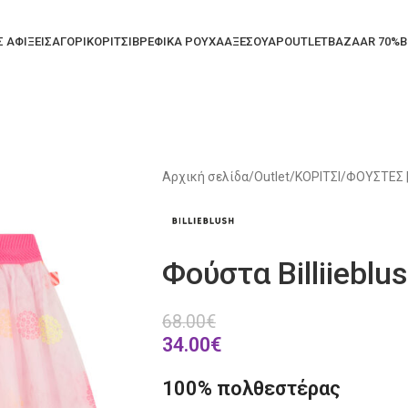
Σ ΑΦΙΞΕΙΣ
ΑΓΟΡΙ
ΚΟΡΙΤΣΙ
ΒΡΕΦΙΚΑ ΡΟΥΧΑ
ΑΞΕΣΟΥΑΡ
OUTLET
BAZAAR 70%
B
Αρχική σελίδα
/
Outlet
/
ΚΟΡΙΤΣΙ
/
ΦΟΥΣΤΕΣ 
Φούστα Billiieblu
68.00
€
34.00
€
100% πολθεστέρας