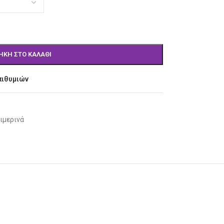
ΉΚΗ ΣΤΟ ΚΑΛΆΘΙ
πιθυμιών
ιμερινά