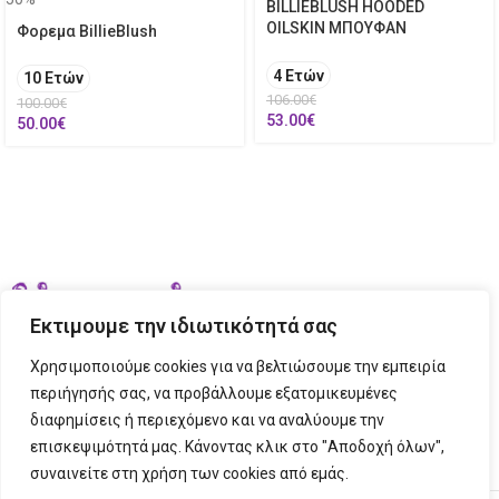
BILLIEBLUSH HOODED
OILSKIN ΜΠΟΥΦΑΝ
Φορεμα BillieBlush
4 Ετών
10 Ετών
106.00
€
100.00
€
53.00
€
50.00
€
Εκτιμουμε την ιδιωτικότητά σας
Χρησιμοποιούμε cookies για να βελτιώσουμε την εμπειρία
περιήγησής σας, να προβάλλουμε εξατομικευμένες
διαφημίσεις ή περιεχόμενο και να αναλύουμε την
ΣΤΟΙΧΕΙΑ ΕΠΙΚΟΙΝΩΝΙΑΣ
επισκεψιμότητά μας. Κάνοντας κλικ στο "Αποδοχή όλων",
συναινείτε στη χρήση των cookies από εμάς.
ΠΛΗΡΟΦΟΡΙΕΣ