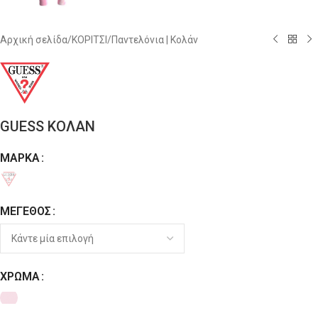
Αρχική σελίδα
/
ΚΟΡΙΤΣΙ
/
Παντελόνια | Κολάν
GUESS ΚΟΛΑΝ
ΜΆΡΚΑ
Alternative:
ΜΈΓΕΘΟΣ
ΧΡΏΜΑ