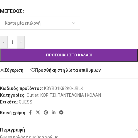
ΜΈΓΕΘΟΣ
Alternative:
-
+
ΠΡΟΣΘΉΚΗ ΣΤΟ ΚΑΛΆΘΙ
Σύγκριση
Προσθήκη στη λίστα επιθυμιών
Κωδικός προϊόντος:
K3YB01K82K0-JBLK
Κατηγορίες:
Outlet
,
ΚΟΡΙΤΣΙ
,
ΠΑΝΤΕΛΟΝΙΑ | ΚΟΛΑΝ
Ετικέτα:
GUESS
Κοινή χρήση:
Περιγραφή
Guess κολάν σε μαύρο χρώμα