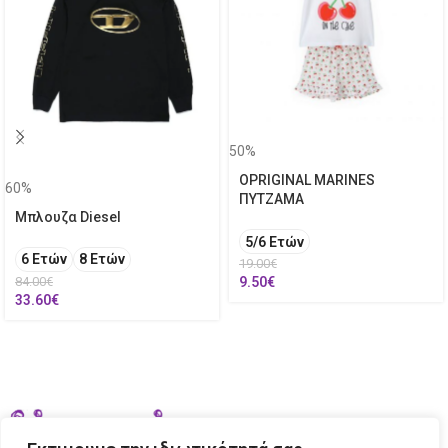
50%
OPRIGINAL MARINES
60%
ΠΥΤΖΑΜΑ
Μπλουζα Diesel
5/6 Ετών
6 Ετών
8 Ετών
19.00
€
84.00
€
9.50
€
33.60
€