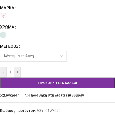
ΜΆΡΚΑ
Alternative:
ΧΡΏΜΑ
ΜΈΓΕΘΟΣ
-
+
ΠΡΟΣΘΉΚΗ ΣΤΟ ΚΑΛΆΘΙ
Σύγκριση
Προσθήκη στη λίστα επιθυμιών
Κωδικός προϊόντος:
A3YL01WF090