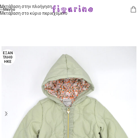
Μετάβαση στην πλοήγηση
Μενού
Μετάβαση στο κύριο περιεχόμενο
ΕΞΑΝ
ΤΛΉΘ
ΗΚΕ