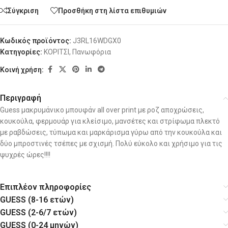
Σύγκριση
Προσθήκη στη λίστα επιθυμιών
Κωδικός προϊόντος:
J3RL16WDGX0
Κατηγορίες:
ΚΟΡΙΤΣΙ
,
Πανωφόρια
Κοινή χρήση:
Περιγραφή
Guess μακρυμάνικο μπουφάν all over print με ροζ αποχρώσεις,
κουκούλα, φερμουάρ για κλείσιμο, μανσέτες και στρίφωμα πλεκτό
με ραβδώσεις, τύπωμα και μαρκάρισμα γύρω από την κουκούλα και
δύο μπροστινές τσέπες με σχισμή. Πολύ εύκολο και χρήσιμο για τις
ψυχρές ώρες!!!!
Επιπλέον πληροφορίες
GUESS (8-16 ετών)
GUESS (2-6/7 ετών)
GUESS (0-24 μηνών)