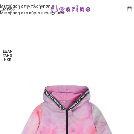
Μετάβαση στην πλοήγηση
Μενού
Μετάβαση στο κύριο περιεχόμενο
ΕΞΑΝ
ΤΛΉΘ
ΗΚΕ