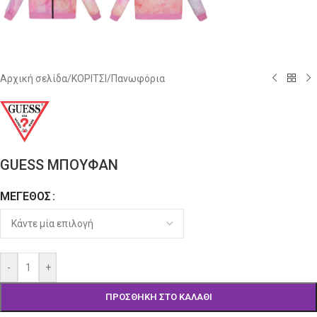
Αρχική σελίδα
/
ΚΟΡΙΤΣΙ
/
Πανωφόρια
GUESS ΜΠΟΥΦΑΝ
ΜΈΓΕΘΟΣ
Alternative:
-
+
ΠΡΟΣΘΉΚΗ ΣΤΟ ΚΑΛΆΘΙ