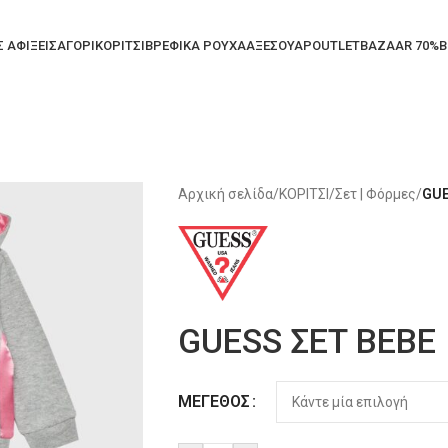
Σ ΑΦΙΞΕΙΣ
ΑΓΟΡΙ
ΚΟΡΙΤΣΙ
ΒΡΕΦΙΚΑ ΡΟΥΧΑ
ΑΞΕΣΟΥΑΡ
OUTLET
BAZAAR 70%
B
Αρχική σελίδα
/
ΚΟΡΙΤΣΙ
/
Σετ | Φόρμες
/
GUE
GUESS ΣΕΤ BEBE
Alternative:
ΜΈΓΕΘΟΣ